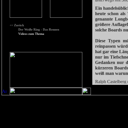
unterwegs mit Sn
Ein handelsüblic
heute schon als
genannte Longbo
größere Auflagef
<< Zurück
solche Boards n
Der Weiße Ring - Das Rennen
Videos zum Thema
Diese Typen müs
reinpassen würd
hat gar eine Län
nur im Tiefschn
Gedanken nur de
kürzeren Boards!
weiß man warum:
Ralph Castelberg 
eingefleischter „
dem anderen ab.
air.com
) ist er 
aktuellen Modell 