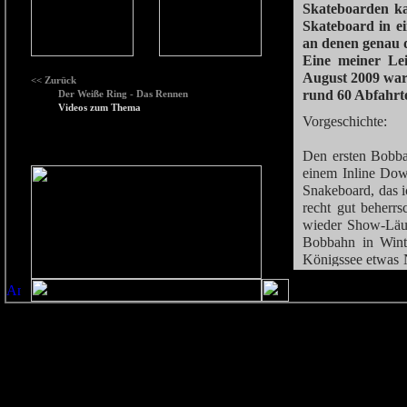
Skateboarden k
Skateboard in ei
an denen genau 
Eine meiner Lei
August 2009 war
<< Zurück
rund 60 Abfahrt
Der Weiße Ring - Das Rennen
Videos zum Thema
Vorgeschichte:
Den ersten Bobba
einem Inline Dow
Snakeboard, das i
recht gut beherr
wieder Show-Läuf
Bobbahn in Winte
Königssee etwas N
Skateboard-Downh